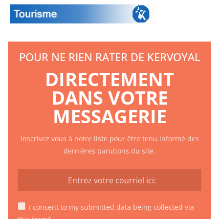
POUR NE RIEN RATER DE KERVOYAL
DIRECTEMENT
DANS VOTRE
MESSAGERIE
Inscrivez vous à notre liste pour être tenu informé des
dernières parutions du site.
I consent to my submitted data being collected via