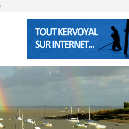
nte Anne à Pénerf
s
’été 2026 à Kervoyal & Damgan
(Bretagne sud) les 5 et 6 janviers 2026
’été 2025 à Kervoyal & Damgan