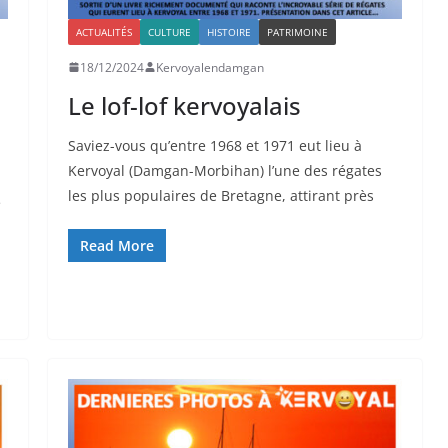
ACTUALITÉS
CULTURE
HISTOIRE
PATRIMOINE
18/12/2024
Kervoyalendamgan
Le lof-lof kervoyalais
Saviez-vous qu’entre 1968 et 1971 eut lieu à
Kervoyal (Damgan-Morbihan) l’une des régates
les plus populaires de Bretagne, attirant près
e
Read More