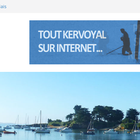
ainte Anne à Pénerf
lais
e l’été 2026 à Kervoyal & Damgan
al (Bretagne sud) les 5 et 6 janviers 2026
e l’été 2025 à Kervoyal & Damgan