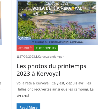
ACTUALITÉS
PHOTOGRAPHIES
27/06/2023
Kervoyalendamgan
Les photos du printemps
2023 à Kervoyal
e
Voilà l’été à Kervoyal. Ca y est, depuis avril les
é
Halles ont réouvertes ainsi que les camping. La
vie s’est
Read More