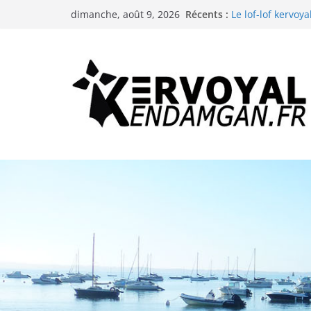
Passer
La troménie de S
Récents :
dimanche, août 9, 2026
Le lof-lof kervoya
au
Les animations d
contenu
La neige à Kervoy
Les animations d