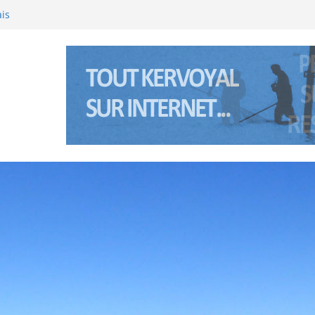
ais
 l’été 2026 à Kervoyal & Damgan
l (Bretagne sud) les 5 et 6 janviers 2026
 l’été 2025 à Kervoyal & Damgan
inte Anne à Pénerf