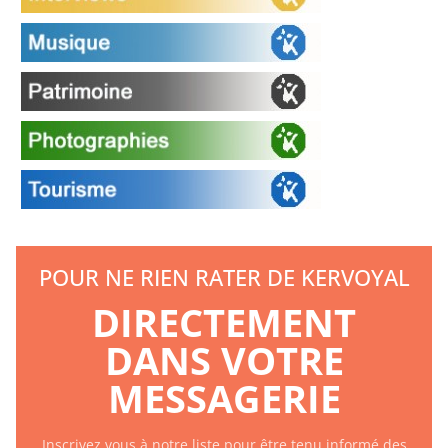
POUR NE RIEN RATER DE KERVOYAL
DIRECTEMENT
DANS VOTRE
MESSAGERIE
Inscrivez vous à notre liste pour être tenu informé des