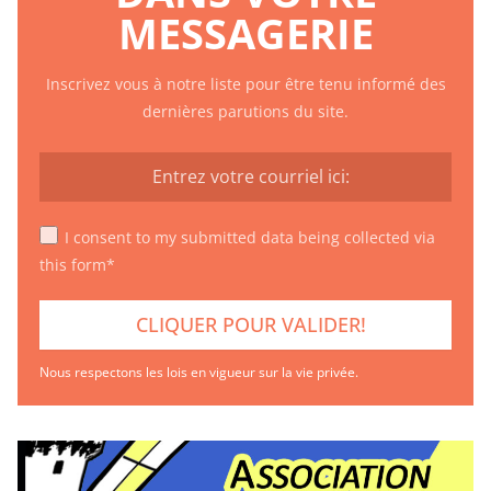
MESSAGERIE
Inscrivez vous à notre liste pour être tenu informé des
dernières parutions du site.
I consent to my submitted data being collected via
this form*
Nous respectons les lois en vigueur sur la vie privée.