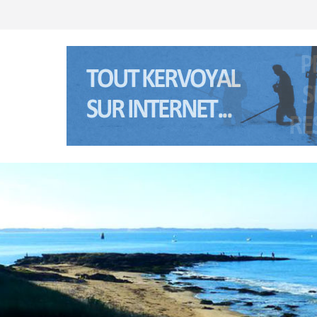
té 2026 à Kervoyal & Damgan
retagne sud) les 5 et 6 janviers 2026
té 2025 à Kervoyal & Damgan
 Anne à Pénerf