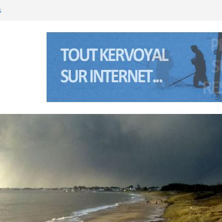
nte Anne à Pénerf
s
’été 2026 à Kervoyal & Damgan
(Bretagne sud) les 5 et 6 janviers 2026
’été 2025 à Kervoyal & Damgan