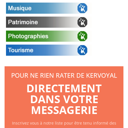
POUR NE RIEN RATER DE KERVOYAL
DIRECTEMENT
DANS VOTRE
MESSAGERIE
Inscrivez vous à notre liste pour être tenu informé des