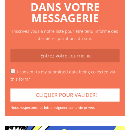
DANS VOTRE
MESSAGERIE
Inscrivez vous à notre liste pour être tenu informé des
dernières parutions du site.
I consent to my submitted data being collected via
this form*
Nous respectons les lois en vigueur sur la vie privée.