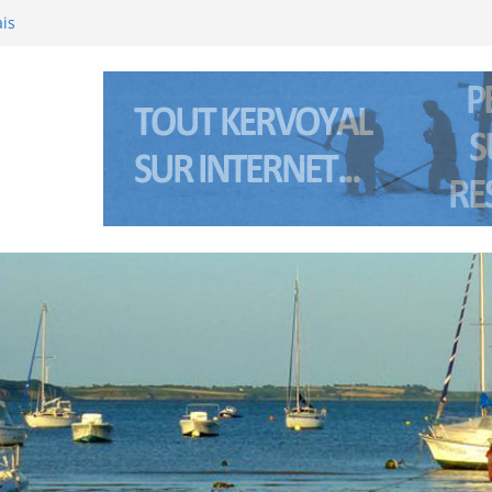
ais
 l’été 2026 à Kervoyal & Damgan
l (Bretagne sud) les 5 et 6 janviers 2026
 l’été 2025 à Kervoyal & Damgan
inte Anne à Pénerf