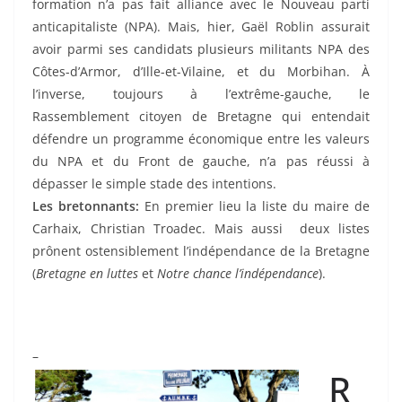
formation n’a pas fait alliance avec le Nouveau parti
anticapitaliste (NPA). Mais, hier, Gaël Roblin assurait
avoir parmi ses candidats plusieurs militants NPA des
Côtes-d’Armor, d’Ille-et-Vilaine, et du Morbihan. À
l’inverse, toujours à l’extrême-gauche, le
Rassemblement citoyen de Bretagne qui entendait
défendre un programme économique entre les valeurs
du NPA et du Front de gauche, n’a pas réussi à
dépasser le simple stade des intentions.
Les bretonnants:
En premier lieu la liste du maire de
Carhaix, Christian Troadec. Mais aussi deux listes
prônent ostensiblement l’indépendance de la Bretagne
(
Bretagne en luttes
et
Notre chance l’indépendance
).
–
R