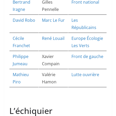
Bertrand
Gilles
Front national
Iragne
Pennelle
David Robo
Marc Le Fur
Les
Républicains
Cécile
René Louail
Europe Écologie
Franchet
Les Verts
Philippe
Xavier
Front de gauche
Jumeau
Compain
Mathieu
Valérie
Lutte ouvrière
Piro
Hamon
L’échiquier