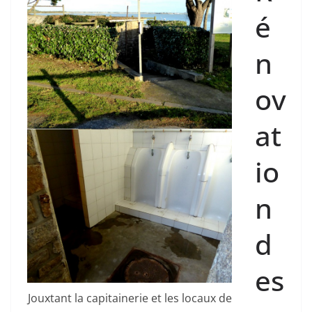
é
n
ov
at
io
n
d
es
Jouxtant la capitainerie et les locaux de