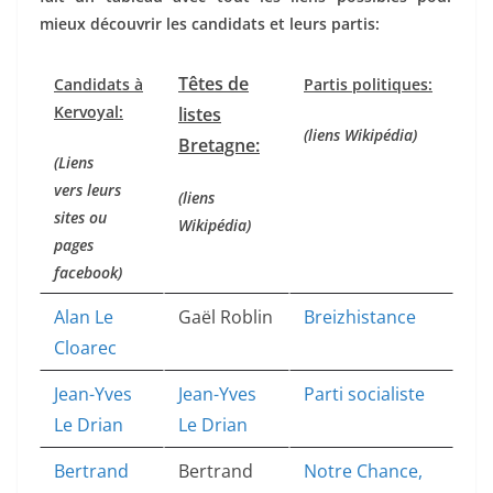
mieux découvrir les candidats et leurs partis:
Têtes de
Candidats à
Partis politiques:
Kervoyal:
listes
(liens Wikipédia)
Bretagne:
(Liens
vers leurs
(liens
sites ou
Wikipédia)
pages
facebook)
Alan Le
Gaël Roblin
Breizhistance
Cloarec
Jean-Yves
Jean-Yves
Parti socialiste
Le Drian
Le Drian
Bertrand
Bertrand
Notre Chance,