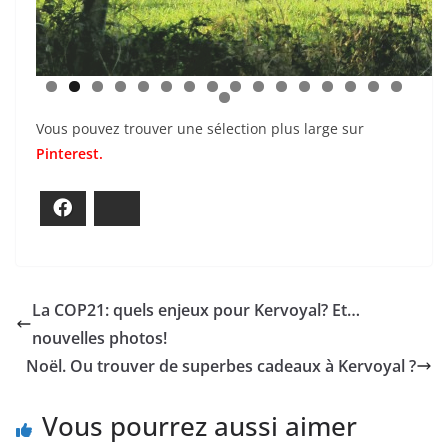
0
1
2
3
4
5
6
Vous pouvez trouver une sélection plus large sur
7
Pinterest.
Facebook
Bluesky
La COP21: quels enjeux pour Kervoyal? Et…
nouvelles photos!
Noël. Ou trouver de superbes cadeaux à Kervoyal ?
Vous pourrez aussi aimer