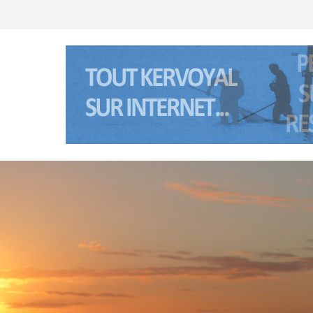
 Anne à Pénerf
té 2026 à Kervoyal & Damgan
retagne sud) les 5 et 6 janviers 2026
té 2025 à Kervoyal & Damgan