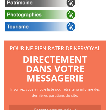
POUR NE RIEN RATER DE KERVOYAL
DIRECTEMENT
DANS VOTRE
MESSAGERIE
Inscrivez vous à notre liste pour être tenu informé des
dernières parutions du site.