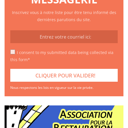
Inscrivez vous à notre liste pour être tenu informé des
dernières parutions du site.
I consent to my submitted data being collected via
this form*
Nous respectons les lois en vigueur sur la vie privée.