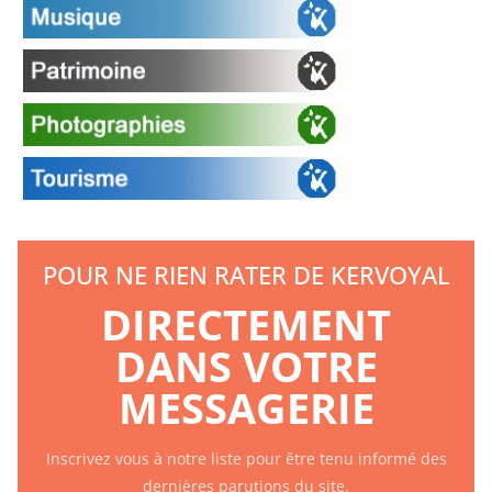
POUR NE RIEN RATER DE KERVOYAL
DIRECTEMENT
DANS VOTRE
MESSAGERIE
Inscrivez vous à notre liste pour être tenu informé des
dernières parutions du site.