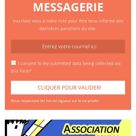
MESSAGERIE
Inscrivez vous à notre liste pour être tenu informé des
dernières parutions du site.
I consent to my submitted data being collected via
this form*
Nous respectons les lois en vigueur sur la vie privée.