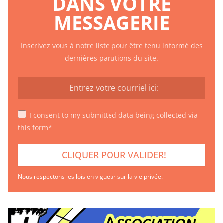
DANS VOTRE
MESSAGERIE
Inscrivez vous à notre liste pour être tenu informé des
dernières parutions du site.
I consent to my submitted data being collected via
this form*
Nous respectons les lois en vigueur sur la vie privée.