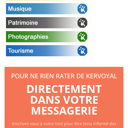
POUR NE RIEN RATER DE KERVOYAL
DIRECTEMENT
DANS VOTRE
MESSAGERIE
Inscrivez vous à notre liste pour être tenu informé des