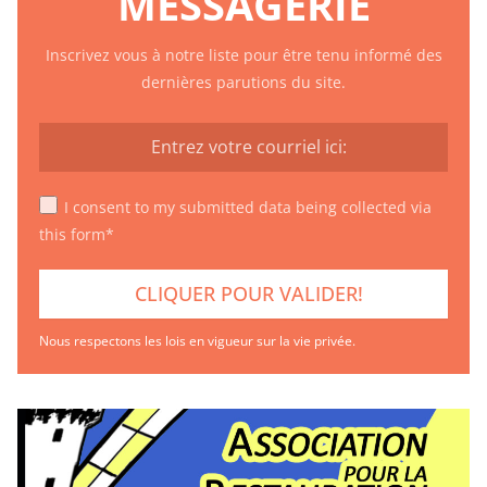
MESSAGERIE
Inscrivez vous à notre liste pour être tenu informé des
dernières parutions du site.
I consent to my submitted data being collected via
this form*
Nous respectons les lois en vigueur sur la vie privée.