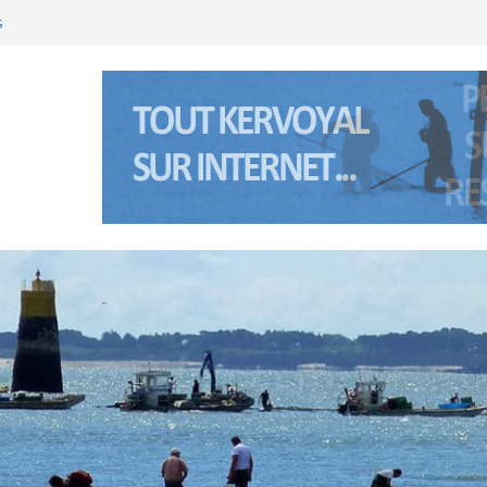
s
’été 2026 à Kervoyal & Damgan
(Bretagne sud) les 5 et 6 janviers 2026
’été 2025 à Kervoyal & Damgan
nte Anne à Pénerf