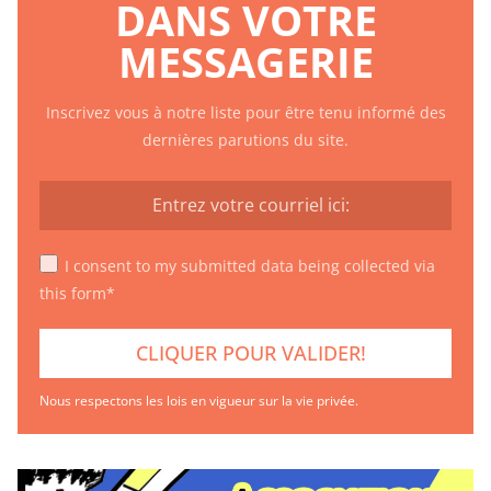
DANS VOTRE
MESSAGERIE
Inscrivez vous à notre liste pour être tenu informé des
dernières parutions du site.
I consent to my submitted data being collected via
this form*
Nous respectons les lois en vigueur sur la vie privée.