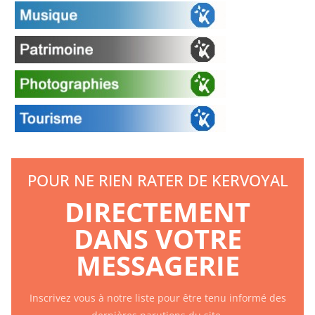
POUR NE RIEN RATER DE KERVOYAL
DIRECTEMENT
DANS VOTRE
MESSAGERIE
Inscrivez vous à notre liste pour être tenu informé des