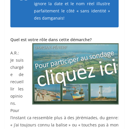
ignore la date et le nom réel illustre
parfaitement le côté « sans identité »
des damganais!
Quel est votre rôle dans cette démarche?
A.R.:
Je suis
chargé
e de
recueil
lir les
opinio
ns.
Pour
l’instant ca ressemble plus à des jérémiades, du genre:
« j’ai toujours connu la balise » ou « touches pas à mon