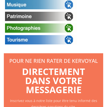
POUR NE RIEN RATER DE KERVOYAL
DIRECTEMENT
DANS VOTRE
MESSAGERIE
Inscrivez vous à notre liste pour être tenu informé des
dernières parutions du site.