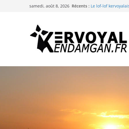
Passer
Récents :
La troménie de Sai
samedi, août 8, 2026
au
Le lof-lof kervoyalai
Les animations de l
contenu
La neige à Kervoyal 
Les animations de l