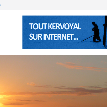
nte Anne à Pénerf
s
’été 2026 à Kervoyal & Damgan
(Bretagne sud) les 5 et 6 janviers 2026
’été 2025 à Kervoyal & Damgan