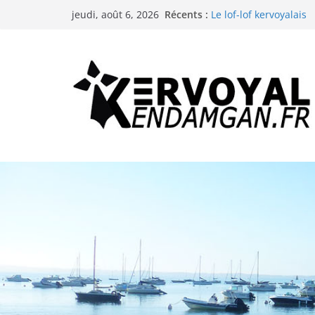
La troménie de Sainte
Passer
Récents :
jeudi, août 6, 2026
Le lof-lof kervoyalais
au
Les animations de l’é
La neige à Kervoyal (B
contenu
Les animations de l’é