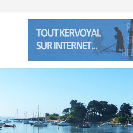
 Anne à Pénerf
té 2026 à Kervoyal & Damgan
retagne sud) les 5 et 6 janviers 2026
té 2025 à Kervoyal & Damgan