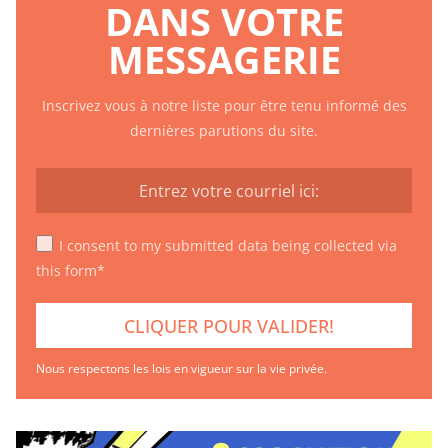
DANS VOTRE
MESSAGERIE
Inscrivez vous à notre liste pour être tenu informé des
dernières parutions du site.
I consent to my submitted data being collected via
this form*
Nous respectons les lois en vigueur sur la vie privée.