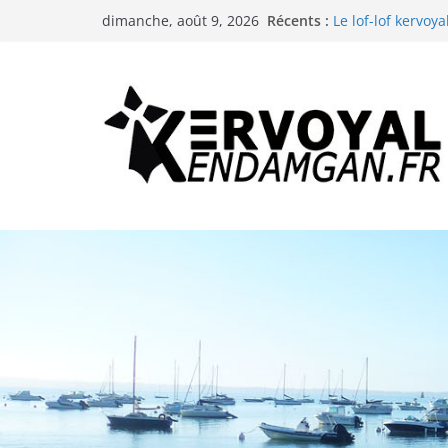
La troménie de S
Passer
Récents :
dimanche, août 9, 2026
Le lof-lof kervoya
au
Les animations d
La neige à Kervoy
contenu
Les animations d