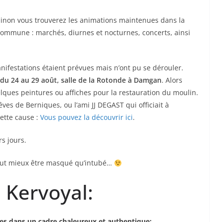
Sinon vous trouverez les animations maintenues dans la
ommune : marchés, diurnes et nocturnes, concerts, ainsi
nifestations étaient prévues mais n’ont pu se dérouler.
 du 24 au 29 août, salle de la Rotonde à Damgan
. Alors
ques peintures ou affiches pour la restauration du moulin.
ves de Berniques, ou l’ami JJ DEGAST qui officiait à
cette cause :
Vous pouvez la découvrir ici
.
rs jours.
 vaut mieux être masqué qu’intubé…
 Kervoyal:
res dans un cadre chaleureux et authentique: