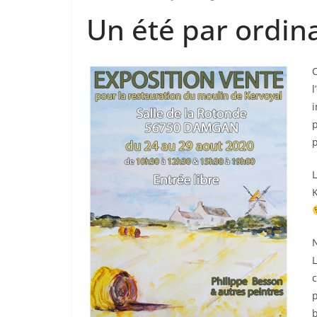
Un été par ordin
l
i
p
L
L
p