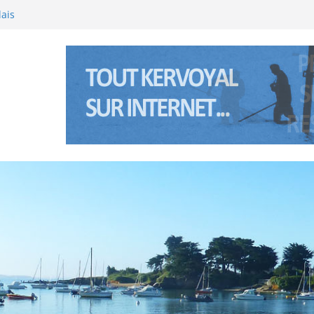
ainte Anne à Pénerf
lais
e l’été 2026 à Kervoyal & Damgan
al (Bretagne sud) les 5 et 6 janviers 2026
e l’été 2025 à Kervoyal & Damgan