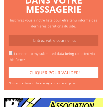
MESSAGERIE
Inscrivez vous à notre liste pour être tenu informé des
dernières parutions du site.
I consent to my submitted data being collected via
this form*
Nous respectons les lois en vigueur sur la vie privée.