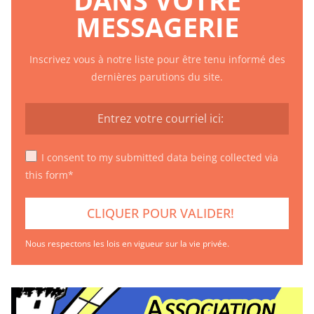
MESSAGERIE
Inscrivez vous à notre liste pour être tenu informé des
dernières parutions du site.
I consent to my submitted data being collected via
this form*
Nous respectons les lois en vigueur sur la vie privée.