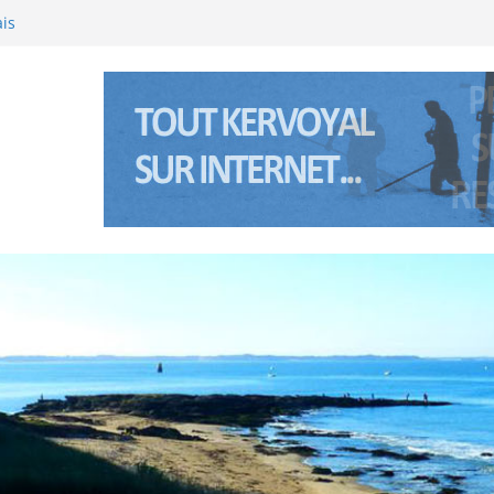
inte Anne à Pénerf
ais
 l’été 2026 à Kervoyal & Damgan
l (Bretagne sud) les 5 et 6 janviers 2026
 l’été 2025 à Kervoyal & Damgan