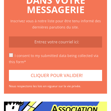
MESSAGERIE
Inscrivez vous à notre liste pour être tenu informé des
dernières parutions du site.
I consent to my submitted data being collected via
this form*
Nous respectons les lois en vigueur sur la vie privée.