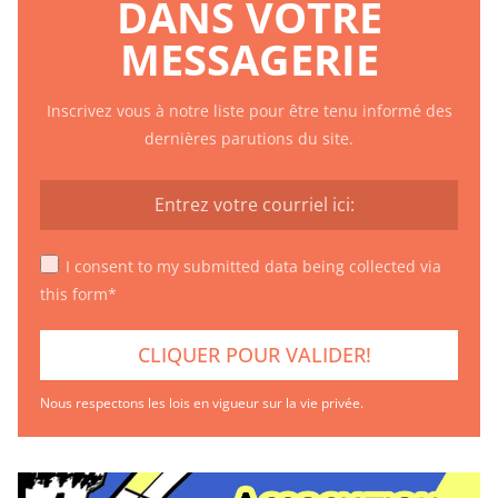
DANS VOTRE
MESSAGERIE
Inscrivez vous à notre liste pour être tenu informé des
dernières parutions du site.
I consent to my submitted data being collected via
this form*
Nous respectons les lois en vigueur sur la vie privée.