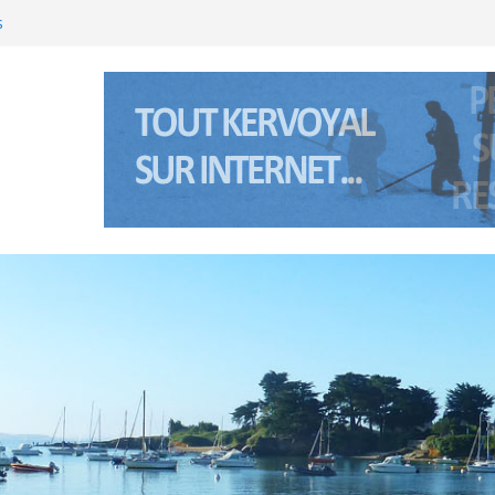
s
’été 2026 à Kervoyal & Damgan
(Bretagne sud) les 5 et 6 janviers 2026
’été 2025 à Kervoyal & Damgan
nte Anne à Pénerf