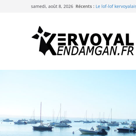
Passer
Récents :
Le lof-lof kervoyalai
samedi, août 8, 2026
au
Les animations de l
La neige à Kervoyal 
contenu
Les animations de l
La troménie de Sai