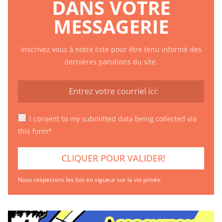
DANS VOTRE
MESSAGERIE
Inscrivez vous à notre liste pour être tenu informé des
dernières parutions du site.
I consent to my submitted data being collected via
this form*
Nous respectons les lois en vigueur sur la vie privée.