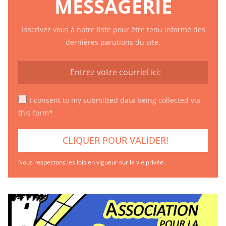
MESSAGERIE
Inscrivez vous à notre liste pour être tenu informé des
dernières parutions du site.
I consent to my submitted data being collected via
this form*
Nous respectons les lois en vigueur sur la vie privée.