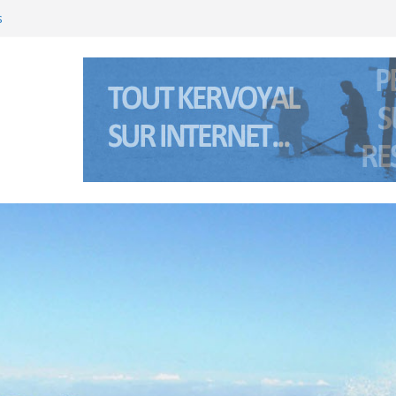
s
’été 2026 à Kervoyal & Damgan
(Bretagne sud) les 5 et 6 janviers 2026
’été 2025 à Kervoyal & Damgan
nte Anne à Pénerf