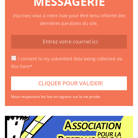
MESSAGERIE
Inscrivez vous à notre liste pour être tenu informé des
dernières parutions du site.
I consent to my submitted data being collected via
this form*
Nous respectons les lois en vigueur sur la vie privée.