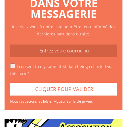
DANS VOTRE
MESSAGERIE
Inscrivez vous à notre liste pour être tenu informé des
dernières parutions du site.
I consent to my submitted data being collected via
this form*
Nous respectons les lois en vigueur sur la vie privée.