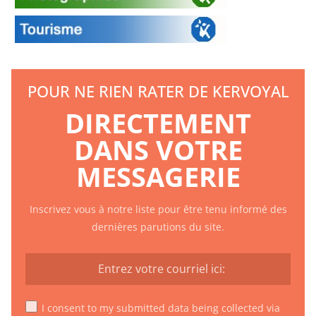
POUR NE RIEN RATER DE KERVOYAL
DIRECTEMENT
DANS VOTRE
MESSAGERIE
Inscrivez vous à notre liste pour être tenu informé des
dernières parutions du site.
I consent to my submitted data being collected via